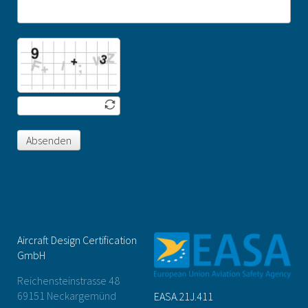
Absenden
Aircraft Design Certification
GmbH
Reichensteinstrasse 48
69151 Neckargemünd
EASA.21J.411