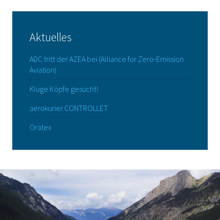
Aktuelles
ADC tritt der AZEA bei (Alliance for Zero-Emission
Aviation)
Kluge Köpfe gesucht!
aerokurier CONTROLLET
Oratex