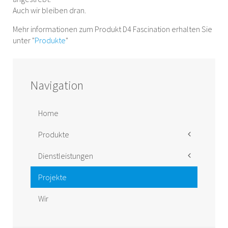
Auch wir bleiben dran.
Mehr informationen zum Produkt D4 Fascination erhalten Sie
unter "
Produkte
"
Navigation
Home
Produkte
Änderungen
Dienstleistungen
Reparatur
Entwicklung
Projekte
Zulassung
Wir
Lastannahmen
Konzept-Bewertung