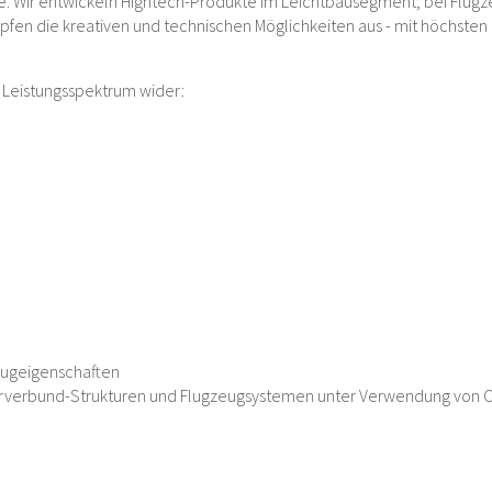
tärke. Wir entwickeln Hightech-Produkte im Leichtbausegment; bei Flug
höpfen die kreativen und technischen Möglichkeiten aus - mit höchsten
m Leistungsspektrum wider:
lugeigenschaften
erverbund-Strukturen und Flugzeugsystemen unter Verwendung von 