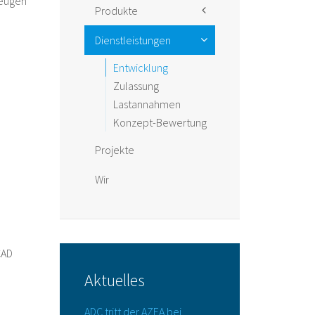
zeugen
Produkte
Änderungen
Dienstleistungen
Reparatur
Entwicklung
Zulassung
Lastannahmen
Konzept-Bewertung
Projekte
Wir
CAD
Aktuelles
ADC tritt der AZEA bei