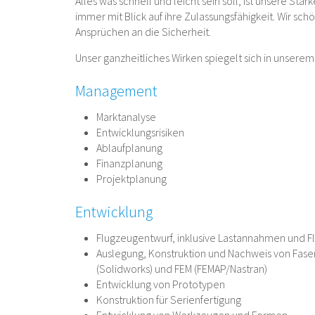
Alles was schnell und leicht sein soll, ist unsere S
immer mit Blick auf ihre Zulassungsfähigkeit. Wir sc
Ansprüchen an die Sicherheit.
Unser ganzheitliches Wirken spiegelt sich in unsere
Management
Marktanalyse
Entwicklungsrisiken
Ablaufplanung
Finanzplanung
Projektplanung
Entwicklung
Flugzeugentwurf, inklusive Lastannahmen und F
Auslegung, Konstruktion und Nachweis von Fas
(Solidworks) und FEM (FEMAP/Nastran)
Entwicklung von Prototypen
Konstruktion für Serienfertigung