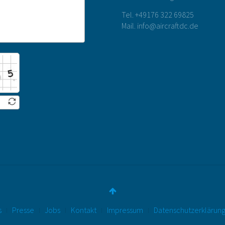
Tel. +49176 322 69825
Mail. info@aircraftdc.de
s
Presse
Jobs
Kontakt
Impressum
Datenschutzerklärun