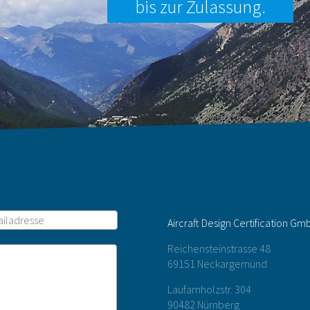
bis zur Zulassung.
Aircraft Design Certification Gm
Reichensteinstrasse 48
69151 Neckargemünd
Laufamholzstr. 304
90482 Nürnberg