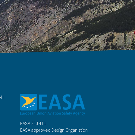
bH
EASA.21J.411
EASA approved Design Organistion