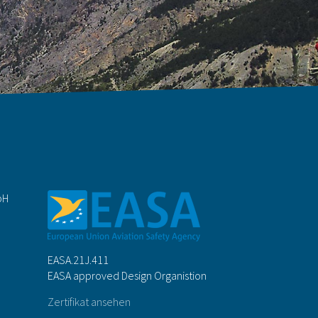
bH
EASA.21J.411
EASA approved Design Organistion
Zertifikat ansehen