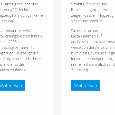
r Flugzeug braucht eine
Strukturversuche und
derung? Oder Ihr
Berechnungen sollen
ugzeug hat noch gar keine
zeigen, dass ein Flugzeug
lassung?
sicher und stabil ist.
s anerkannter EASA
Wir erstellen die
twicklungsbetrieb führen
Lastannahmen auf
r seit 2005
analytisch nachvollziehba
lassungsverfahren für
weise von der Aerodynam
ugzeuge, Flugzeugteile
bis hin zur Bauteillast - ega
d Propeller durch. Unser
für welche Konfiguration,
rmenziel ist die
immer mit dem Blick auf d
ulassungsfabrik“.
Zulassung.
Weiterlesen
Weiterlesen