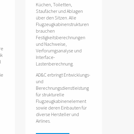
Küchen, Toiletten,
Staufächer und Ablagen
über den Sitzen. Alle
Flugzeugkabinenstrukturen
brauchen
Festigkeitsberechnungen
und Nachweise,
re
Verforumgsanalyse und
ik
Interface-
l
Lastenberechnung.
ie
AD&C erbringt Entwicklungs-
und
Berechnungsdienstleistung
für strukturelle
Flugzeugkabinenelement
sowie deren Einbauten für
diverse Hersteller und
Airlines.