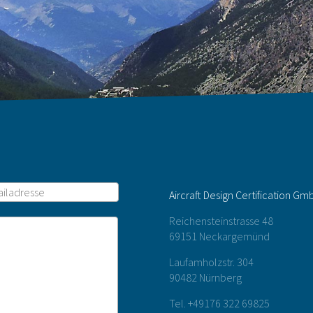
Aircraft Design Certification Gm
Reichensteinstrasse 48
69151 Neckargemünd
Laufamholzstr. 304
90482 Nürnberg
Tel. +49176 322 69825