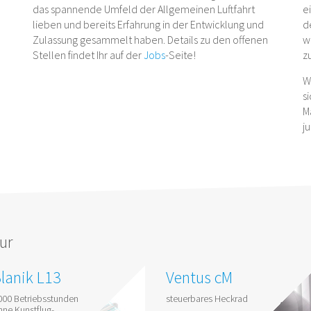
das spannende Umfeld der Allgemeinen Luftfahrt
e
lieben und bereits Erfahrung in der Entwicklung und
d
Zulassung gesammelt haben. Details zu den offenen
w
Stellen findet Ihr auf der
Jobs
-Seite!
z
W
s
M
j
ur
lanik L13
Ventus cM
000 Betriebsstunden
steuerbares Heckrad
hne Kunstflug-