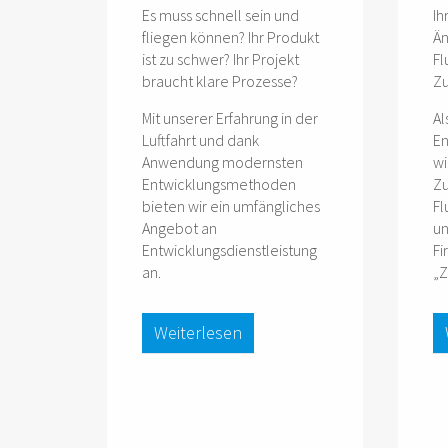
Es muss schnell sein und
Ih
fliegen können? Ihr Produkt
Än
ist zu schwer? Ihr Projekt
Fl
braucht klare Prozesse?
Zu
Mit unserer Erfahrung in der
Al
Luftfahrt und dank
En
Anwendung modernsten
wi
Entwicklungsmethoden
Zu
bieten wir ein umfängliches
Fl
Angebot an
un
Entwicklungsdienstleistung
Fi
an.
„Z
Weiterlesen